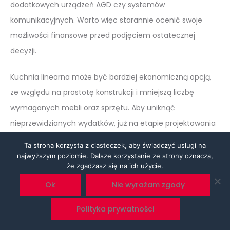
dodatkowych urządzeń AGD czy systemów
komunikacyjnych. Warto więc starannie ocenić swoje
możliwości finansowe przed podjęciem ostatecznej
decyzji.
Kuchnia linearna może być bardziej ekonomiczną opcją,
ze względu na prostotę konstrukcji i mniejszą liczbę
wymaganych mebli oraz sprzętu. Aby uniknąć
nieprzewidzianych wydatków, już na etapie projektowania
warto konsultować się z ekspertami, którzy pomogą
Ta strona korzysta z ciasteczek, aby świadczyć usługi na
zoptymalizować koszty i dopasować projekt kuchni
najwyższym poziomie. Dalsze korzystanie ze strony oznacza,
że zgadzasz się na ich użycie.
do posiadanych środków.
Ok
Nie wyrażam zgody
Styl życia a wybór kuchni – jakie pytania
Polityka prywatności
sobie zadać?