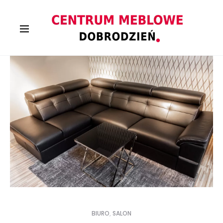
BIURO
,
SALON