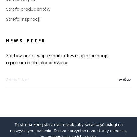
Strefa producentów
Strefa inspiracji
NEWSLETTER
Zostaw nam swój e-mail i otrzymaj informację
o promocjach jako pierwszy!
Polityka prywatności i cookies
Ta strona korzysta z ciasteczek, aby świadczyć usługi na
najwyższym poziomie. Dalsze korzystanie ze strony oznacza,
© 2020 Centrum Meblowe Dobrodzień.
że zgadzasz się na ich użycie.