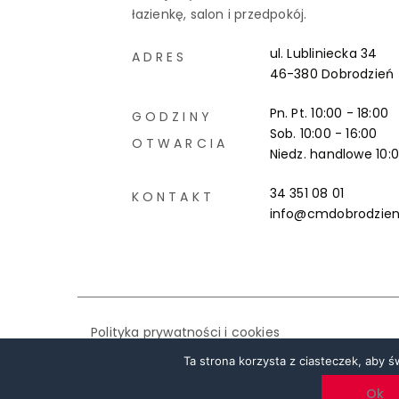
łazienkę, salon i przedpokój.
ul. Lubliniecka 34
ADRES
46-380 Dobrodzień
Pn. Pt. 10:00 - 18:00
GODZINY
Sob. 10:00 - 16:00
OTWARCIA
Niedz. handlowe
10:
34 351 08 01
KONTAKT
info@cmdobrodzien
Polityka prywatności i cookies
© 2020 Centrum Meblowe Dobrodzień.
Ta strona korzysta z ciasteczek, aby 
Zaprojektowane i stworzone
z
przez
Happy Isl
Ok