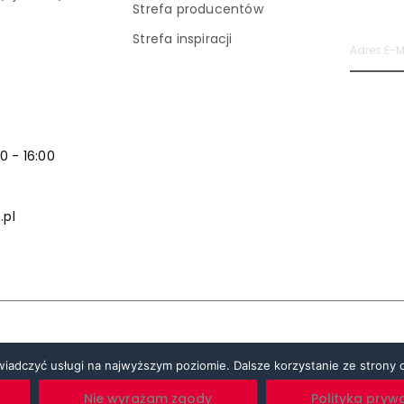
Strefa producentów
Strefa inspiracji
00 - 16:00
.pl
świadczyć usługi na najwyższym poziomie. Dalsze korzystanie ze strony o
and
Nie wyrażam zgody
Polityka pryw