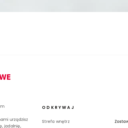
ym
ODKRYWAJ
ami urządzisz
Strefa wnętrz
Zostaw
, jadalnię,