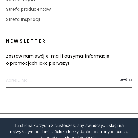
Strefa producentów
Strefa inspiracji
NEWSLETTER
Zostaw nam swój e-mail i otrzymaj informację
o promocjach jako pierwszy!
Polityka prywatności i cookies
Ta strona korzysta z ciasteczek, aby świadczyć usługi na
najwyższym poziomie. Dalsze korzystanie ze strony oznacza,
© 2020 Centrum Meblowe Dobrodzień.
że zgadzasz się na ich użycie.