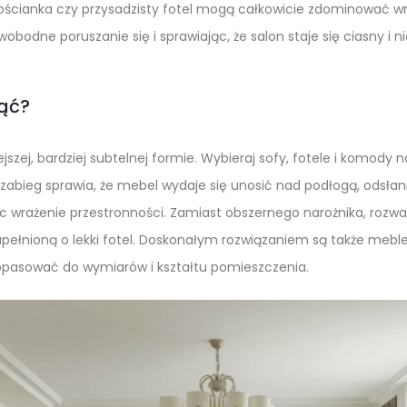
lościanka czy przysadzisty fotel mogą całkowicie zdominować w
obodne poruszanie się i sprawiając, że salon staje się ciasny i n
nąć?
jszej, bardziej subtelnej formie. Wybieraj sofy, fotele i komody
zabieg sprawia, że mebel wydaje się unosić nad podłogą, odsłani
ąc wrażenie przestronności. Zamiast obszernego narożnika, rozw
pełnioną o lekki fotel. Doskonałym rozwiązaniem są także mebl
opasować do wymiarów i kształtu pomieszczenia.