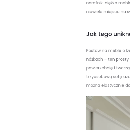
narożnik, ciężka meb
niewiele miejsca na sw
Jak tego unik
Postaw na meble o lże
nóżkach – ten prosty 
powierzchnię i tworz
trzyosobową sofę uzu
można elastycznie d