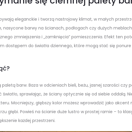
rzymanie się ciemnej palety ba
ywają eleganckie i tworzą nastrojowy klimat, w małych przestrz
ne, nasycone barwy na ścianach, podłogach czy dużych meblach 
znego zmniejszenia i „zamknięcia” pomieszczenia. Efekt ten pot
kim dostępem do światła dziennego, które mogą stać się ponure i
nąć?
ną paletą barw. Baza w odcieniach bieli, beżu, jasnej szarości czy p
ć światło, sprawiając, że ściany optycznie się od siebie oddalą. N
kteru. Mocniejszy, głębszy kolor możesz wprowadzić jako akcent 
rzu głębi. Powieś na ścianie duże lustro w prostej ramie – to kla
ększenie każdej przestrzeni.