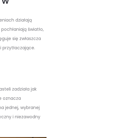
rw
eniach działają
pochłaniają światło,
ęguje się zwłaszcza
 przytłaczające.
asteli zadziała jak
ie oznacza
na jednej, wybranej
syczny i niezawodny