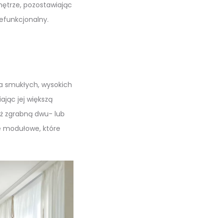
nętrze, pozostawiając
iefunkcjonalny.
 na smukłych, wysokich
ając jej większą
aż zgrabną dwu- lub
e modułowe, które