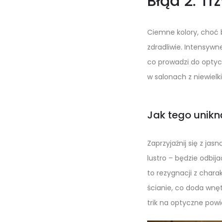
Błąd 2: T
Ciemne kolory, choć b
zdradliwie. Intensyw
co prowadzi do optyc
w salonach z niewiel
Jak tego unik
Zaprzyjaźnij się z jas
lustro – będzie odbija
to rezygnacji z chara
ścianie, co doda wnęt
trik na optyczne powi