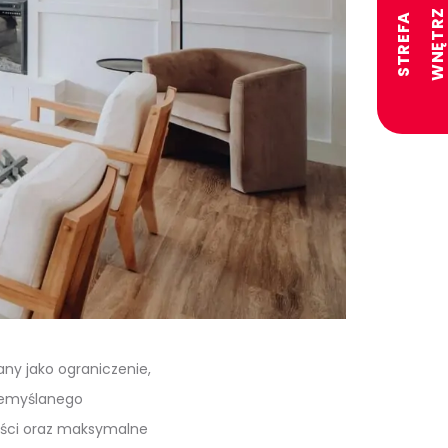
S
T
R
E
F
A
W
N
Ę
T
R
any jako ograniczenie,
rzemyślanego
ności oraz maksymalne